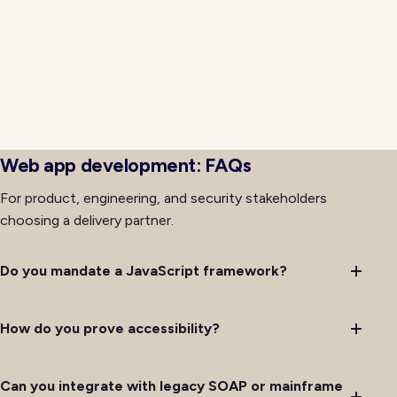
event bridges bring modern frontends into
coexistence with systems that cannot be rewritten
immediately. Ownership for retries, idempotency, and
observability is documented so on-call rotations
handle issues predictably rather than improvising
debugging through layers of legacy code with
incomplete institutional memory on hand.
Web app development: FAQs
For product, engineering, and security stakeholders
choosing a delivery partner.
Do you mandate a JavaScript framework?
How do you prove accessibility?
Can you integrate with legacy SOAP or mainframe