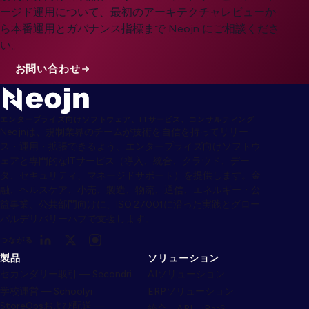
ージド運用について、最初のアーキテクチャレビューか
ら本番運用とガバナンス指標まで Neojn にご相談くださ
い。
お問い合わせ
エンタープライズ向けソフトウェア、ITサービス、コンサルティング
Neojnは、規制業界のチームが技術を自信を持ってリリー
ス・運用・拡張できるよう、エンタープライズ向けソフトウ
ェアと専門的なITサービス（導入、統合、クラウド、デー
タ、セキュリティ、マネージドサポート）を提供します。金
融、ヘルスケア、小売、製造、物流、通信、エネルギー・公
益事業、公共部門向けに、ISO 27001に沿った実践とグロー
バルデリバリーハブで支援します。
つながる
製品
ソリューション
セカンダリー取引 — Secondri
AIソリューション
学校運営 — Schoolyi
ERPソリューション
StoreOpsおよび配送 —
統合、API、iPaaS