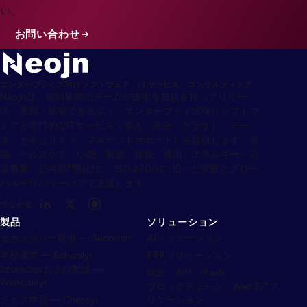
い。
お問い合わせ
エンタープライズ向けソフトウェア、ITサービス、コンサルティング
Neojnは、規制業界のチームが技術を自信を持ってリリー
ス・運用・拡張できるよう、エンタープライズ向けソフトウ
ェアと専門的なITサービス（導入、統合、クラウド、デー
タ、セキュリティ、マネージドサポート）を提供します。金
融、ヘルスケア、小売、製造、物流、通信、エネルギー・公
益事業、公共部門向けに、ISO 27001に沿った実践とグロー
バルデリバリーハブで支援します。
つながる
製品
ソリューション
セカンダリー取引 — Secondri
AIソリューション
学校運営 — Schoolyi
ERPソリューション
StoreOpsおよび配送 —
統合、API、iPaaS
Webcomyi
ブロックチェーン・Web3アプ
チェス学習 — Chessyi
リケーション