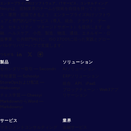
エンタープライズ向けソフトウェア、ITサービス、コンサルティング
Neojnは、規制業界のチームが技術を自信を持ってリリー
ス・運用・拡張できるよう、エンタープライズ向けソフトウ
ェアと専門的なITサービス（導入、統合、クラウド、デー
タ、セキュリティ、マネージドサポート）を提供します。金
融、ヘルスケア、小売、製造、物流、通信、エネルギー・公
益事業、公共部門向けに、ISO 27001に沿った実践とグロー
バルデリバリーハブで支援します。
つながる
製品
ソリューション
セカンダリー取引 — Secondri
AIソリューション
学校運営 — Schoolyi
ERPソリューション
StoreOpsおよび配送 —
統合、API、iPaaS
Webcomyi
ブロックチェーン・Web3アプ
チェス学習 — Chessyi
リケーション
MarkdownからWord —
Markdownyi
サービス
業界
マネジメントコンサルティング
金融サービス