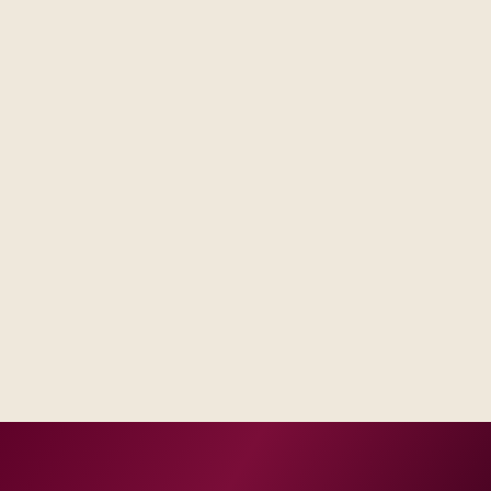
Steering forums see decisions, assumptions, and trade-
offs in one place, not scattered across email threads.
Operations receives runbooks and contacts that match
your real escalation model, not a generic handbook.
Success measures tie to production, adoption, or risk
reduction, not vanity milestones.
Delivery footprint
Blended consulting and engineering capacity sized
to your regions, with optional follow-on managed
run where you want shared SLAs.