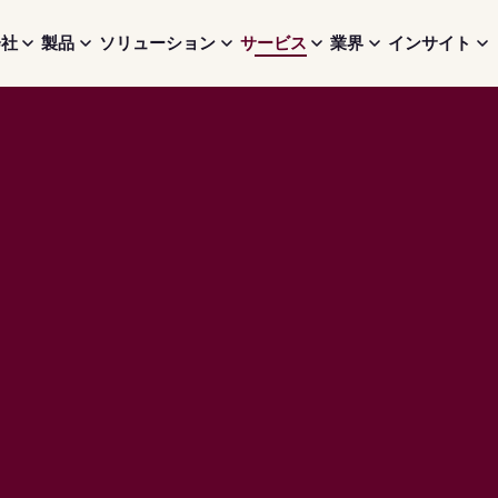
会社
製品
ソリューション
サービス
業界
インサイト