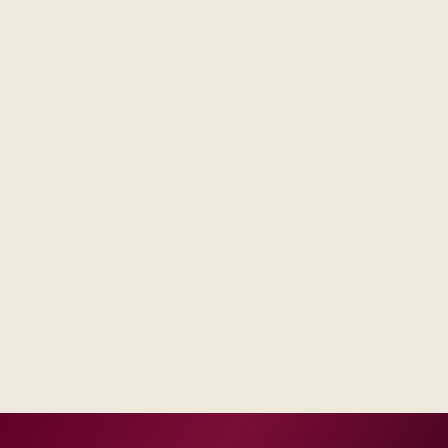
Steering forums see decisions, assumptions, and trade-
offs in one place, not scattered across email threads.
Operations receives runbooks and contacts that match
your real escalation model, not a generic handbook.
Success measures tie to production, adoption, or risk
reduction, not vanity milestones.
Delivery footprint
Blended consulting and engineering capacity sized
to your regions, with optional follow-on managed
run where you want shared SLAs.