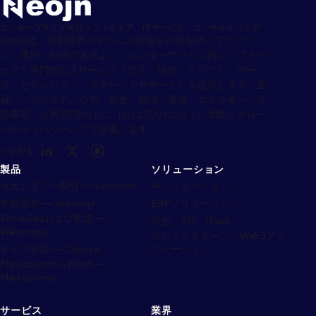
エンタープライズ向けソフトウェア、ITサービス、コンサルティング
Neojnは、規制業界のチームが技術を自信を持ってリリー
ス・運用・拡張できるよう、エンタープライズ向けソフトウ
ェアと専門的なITサービス（導入、統合、クラウド、デー
タ、セキュリティ、マネージドサポート）を提供します。金
融、ヘルスケア、小売、製造、物流、通信、エネルギー・公
益事業、公共部門向けに、ISO 27001に沿った実践とグロー
バルデリバリーハブで支援します。
つながる
製品
ソリューション
セカンダリー取引 — Secondri
AIソリューション
学校運営 — Schoolyi
ERPソリューション
StoreOpsおよび配送 —
統合、API、iPaaS
Webcomyi
ブロックチェーン・Web3アプ
チェス学習 — Chessyi
リケーション
MarkdownからWord —
Markdownyi
サービス
業界