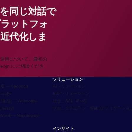
を同じ対話で
プラットフォ
近代化しま
運用について、最初の
ojn にご相談くださ
ソリューション
— Secondri
AIソリューション
oolyi
ERPソリューション
び配送 — Webcomyi
統合、API、iPaaS
essyi
ブロックチェーン・Web3アプリケーショ
ord — Markdownyi
インサイト