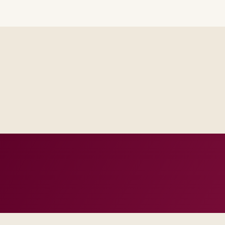
Steering sees the same RAID log and control impact analysis a
Test evidence and release criteria are agreed before public p
Operations inherits documentation that matches real incident