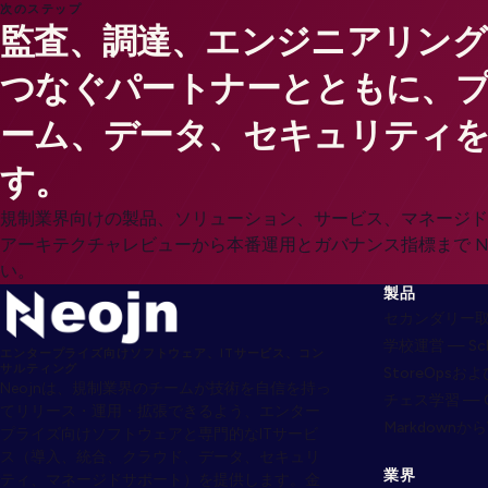
次のステップ
監査、調達、エンジニアリング
つなぐパートナーとともに、
ーム、データ、セキュリティを
す。
規制業界向けの製品、ソリューション、サービス、マネージド
アーキテクチャレビューから本番運用とガバナンス指標まで Ne
い。
製品
セカンダリー取引 
学校運営 — Sch
エンタープライズ向けソフトウェア、ITサービス、コン
サルティング
StoreOpsおよ
Neojnは、規制業界のチームが技術を自信を持っ
チェス学習 — Ch
てリリース・運用・拡張できるよう、エンター
MarkdownからW
プライズ向けソフトウェアと専門的なITサービ
ス（導入、統合、クラウド、データ、セキュリ
業界
ティ、マネージドサポート）を提供します。金