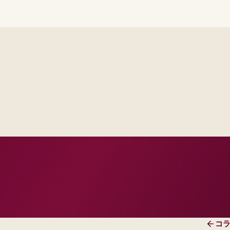
Delivery footprint
Industry principals wi
engineers, scaled to yo
cross business and IT.
roduction dates.
 and change practice.
コ