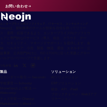
お問い合わせ
エンタープライズ向けソフトウェア、ITサービス、コンサルティング
Neojnは、規制業界のチームが技術を自信を持ってリリー
ス・運用・拡張できるよう、エンタープライズ向けソフトウ
ェアと専門的なITサービス（導入、統合、クラウド、デー
タ、セキュリティ、マネージドサポート）を提供します。金
融、ヘルスケア、小売、製造、物流、通信、エネルギー・公
益事業、公共部門向けに、ISO 27001に沿った実践とグロー
バルデリバリーハブで支援します。
つながる
製品
ソリューション
セカンダリー取引 — Secondri
AIソリューション
学校運営 — Schoolyi
ERPソリューション
StoreOpsおよび配送 —
統合、API、iPaaS
Webcomyi
ブロックチェーン・Web3アプ
チェス学習 — Chessyi
リケーション
MarkdownからWord —