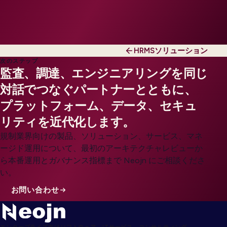
HRMSソリューション
次のステップ
監査、調達、エンジニアリングを同じ
対話でつなぐパートナーとともに、
プラットフォーム、データ、セキュ
リティを近代化します。
規制業界向けの製品、ソリューション、サービス、マネ
ージド運用について、最初のアーキテクチャレビューか
ら本番運用とガバナンス指標まで Neojn にご相談くださ
い。
お問い合わせ