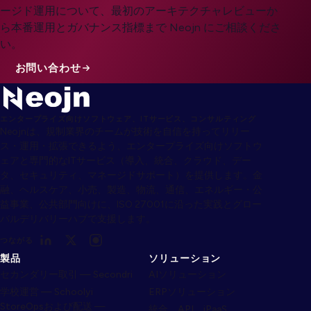
ージド運用について、最初のアーキテクチャレビューか
ら本番運用とガバナンス指標まで Neojn にご相談くださ
い。
お問い合わせ
エンタープライズ向けソフトウェア、ITサービス、コンサルティング
Neojnは、規制業界のチームが技術を自信を持ってリリー
ス・運用・拡張できるよう、エンタープライズ向けソフトウ
ェアと専門的なITサービス（導入、統合、クラウド、デー
タ、セキュリティ、マネージドサポート）を提供します。金
融、ヘルスケア、小売、製造、物流、通信、エネルギー・公
益事業、公共部門向けに、ISO 27001に沿った実践とグロー
バルデリバリーハブで支援します。
つながる
製品
ソリューション
セカンダリー取引 — Secondri
AIソリューション
学校運営 — Schoolyi
ERPソリューション
StoreOpsおよび配送 —
統合、API、iPaaS