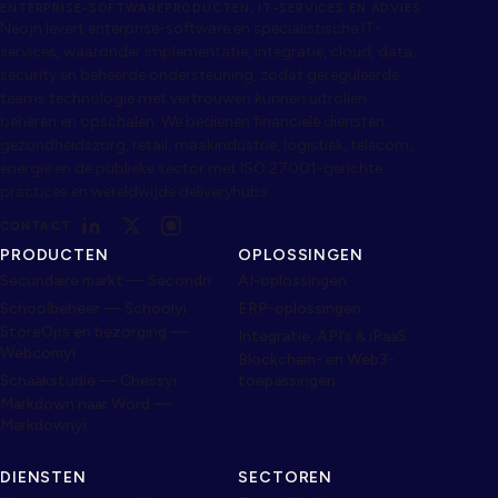
ENTERPRISE-SOFTWAREPRODUCTEN, IT-SERVICES EN ADVIES
Neojn levert enterprise-software en specialistische IT-
services, waaronder implementatie, integratie, cloud, data,
security en beheerde ondersteuning, zodat gereguleerde
teams technologie met vertrouwen kunnen uitrollen,
beheren en opschalen. We bedienen financiële diensten,
gezondheidszorg, retail, maakindustrie, logistiek, telecom,
energie en de publieke sector met ISO 27001-gerichte
practices en wereldwijde deliveryhubs.
CONTACT
PRODUCTEN
OPLOSSINGEN
Secundaire markt — Secondri
AI-oplossingen
Schoolbeheer — Schoolyi
ERP-oplossingen
StoreOps en bezorging —
Integratie, API’s & iPaaS
Webcomyi
Blockchain- en Web3-
Schaakstudie — Chessyi
toepassingen
Markdown naar Word —
Markdownyi
DIENSTEN
SECTOREN