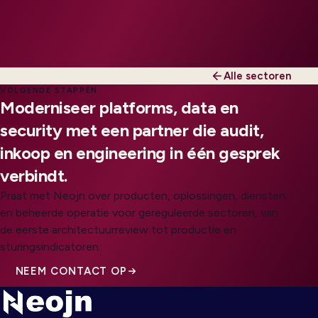
Alle sectoren
VOLGENDE STAPPEN
Moderniseer platforms, data en
security met een partner die audit,
inkoop en engineering in één gesprek
verbindt.
Praat met Neojn over producten, oplossingen, diensten
en beheerde operatie voor gereguleerde sectoren, van
de eerste architectuurreview tot productie en
sturingsindicatoren.
NEEM CONTACT OP