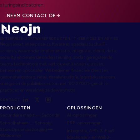
sturingsindicatoren.
NEEM CONTACT OP
ENTERPRISE-SOFTWAREPRODUCTEN, IT-SERVICES EN ADVIES
Neojn levert enterprise-software en specialistische IT-
services, waaronder implementatie, integratie, cloud, data,
security en beheerde ondersteuning, zodat gereguleerde
teams technologie met vertrouwen kunnen uitrollen,
beheren en opschalen. We bedienen financiële diensten,
gezondheidszorg, retail, maakindustrie, logistiek, telecom,
energie en de publieke sector met ISO 27001-gerichte
practices en wereldwijde deliveryhubs.
CONTACT
PRODUCTEN
OPLOSSINGEN
Secundaire markt — Secondri
AI-oplossingen
Schoolbeheer — Schoolyi
ERP-oplossingen
StoreOps en bezorging —
Integratie, API’s & iPaaS
Webcomyi
Blockchain- en Web3-