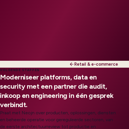
Retail & e-commerce
VOLGENDE STAPPEN
Moderniseer platforms, data en
security met een partner die audit,
inkoop en engineering in één gesprek
verbindt.
Praat met Neojn over producten, oplossingen, diensten
en beheerde operatie voor gereguleerde sectoren, van
de eerste architectuurreview tot productie en