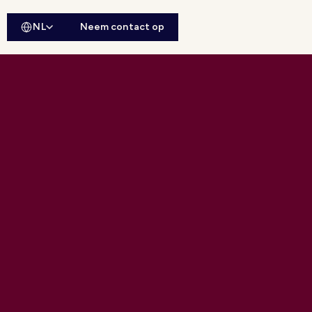
NL
Neem contact op
ebsitesearch openen