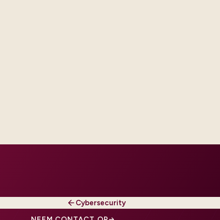
d engineering capacity sized to
tional follow-on managed run
d SLAs.
Cybersecurity
NEEM CONTACT OP