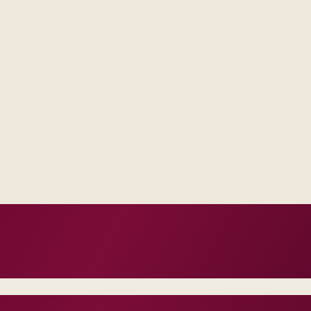
Delivery footprint
Blended consulting an
your regions, with op
where you want share
 one place, not scattered
al escalation model, not a
n, not vanity milestones.