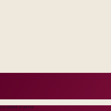
Steering forums see decisions, assumptions, and trade-offs in
across email threads.
Operations receives runbooks and contacts that match your re
generic handbook.
Success measures tie to production, adoption, or risk reductio
VOLGENDE STAPPEN