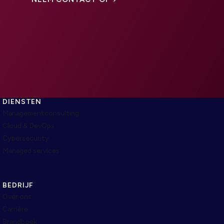
DIENSTEN
Managementconsulting
Cloud & DevOps
Cybersecurity
Managed services
BEDRIJF
Over ons
Carrière
Brandboek