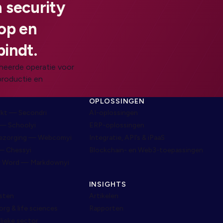
 security
oop en
bindt.
heerde operatie voor
productie en
N
OPLOSSINGEN
rkt — Secondri
AI-oplossingen
— Schoolyi
ERP-oplossingen
bezorging — Webcomyi
Integratie, API’s & iPaaS
— Chessyi
Blockchain- en Web3-toepassingen
r Word — Markdownyi
INSIGHTS
nsten
Artikelen
g & life sciences
Rapporten
lieke sector