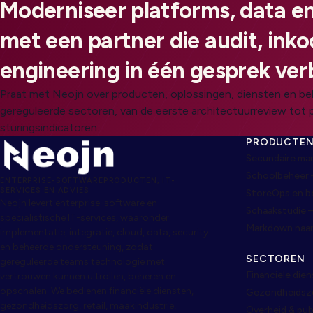
Moderniseer platforms, data en
met een partner die audit, ink
engineering in één gesprek ver
Praat met Neojn over producten, oplossingen, diensten en be
gereguleerde sectoren, van de eerste architectuurreview tot 
sturingsindicatoren.
PRODUCTE
Secundaire ma
Schoolbeheer 
ENTERPRISE-SOFTWAREPRODUCTEN, IT-
SERVICES EN ADVIES
StoreOps en 
Neojn levert enterprise-software en
Schaakstudie 
specialistische IT-services, waaronder
Markdown naa
implementatie, integratie, cloud, data, security
en beheerde ondersteuning, zodat
SECTOREN
gereguleerde teams technologie met
Financiële die
vertrouwen kunnen uitrollen, beheren en
opschalen. We bedienen financiële diensten,
Gezondheidszor
gezondheidszorg, retail, maakindustrie,
Overheid & pub