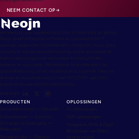
NEEM CONTACT OP
ENTERPRISE-SOFTWAREPRODUCTEN, IT-SERVICES EN ADVIES
Neojn levert enterprise-software en specialistische IT-
services, waaronder implementatie, integratie, cloud, data,
security en beheerde ondersteuning, zodat gereguleerde
teams technologie met vertrouwen kunnen uitrollen,
beheren en opschalen. We bedienen financiële diensten,
gezondheidszorg, retail, maakindustrie, logistiek, telecom,
energie en de publieke sector met ISO 27001-gerichte
practices en wereldwijde deliveryhubs.
CONTACT
PRODUCTEN
OPLOSSINGEN
Secundaire markt — Secondri
AI-oplossingen
Schoolbeheer — Schoolyi
ERP-oplossingen
StoreOps en bezorging —
Integratie, API’s & iPaaS
Webcomyi
Blockchain- en Web3-
Schaakstudie — Chessyi
toepassingen