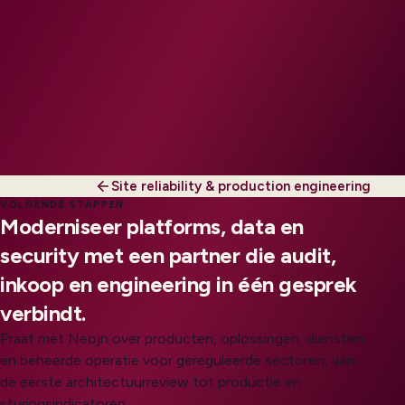
Site reliability & production engineering
VOLGENDE STAPPEN
Moderniseer platforms, data en
security met een partner die audit,
inkoop en engineering in één gesprek
verbindt.
Praat met Neojn over producten, oplossingen, diensten
en beheerde operatie voor gereguleerde sectoren, van
de eerste architectuurreview tot productie en
sturingsindicatoren.