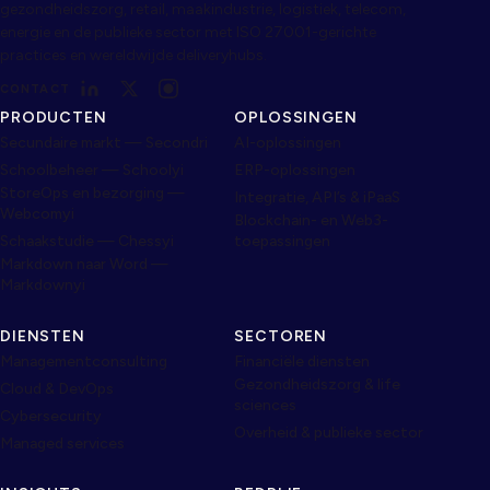
gezondheidszorg, retail, maakindustrie, logistiek, telecom,
energie en de publieke sector met ISO 27001-gerichte
practices en wereldwijde deliveryhubs.
CONTACT
PRODUCTEN
OPLOSSINGEN
Secundaire markt — Secondri
AI-oplossingen
Schoolbeheer — Schoolyi
ERP-oplossingen
StoreOps en bezorging —
Integratie, API’s & iPaaS
Webcomyi
Blockchain- en Web3-
Schaakstudie — Chessyi
toepassingen
Markdown naar Word —
Markdownyi
DIENSTEN
SECTOREN
Managementconsulting
Financiële diensten
Gezondheidszorg & life
Cloud & DevOps
sciences
Cybersecurity
Overheid & publieke sector
Managed services