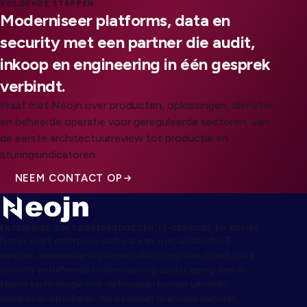
VOLGENDE STAPPEN
Moderniseer platforms, data en
security met een partner die audit,
inkoop en engineering in één gesprek
verbindt.
Praat met Neojn over producten, oplossingen, diensten
en beheerde operatie voor gereguleerde sectoren, van
de eerste architectuurreview tot productie en
sturingsindicatoren.
NEEM CONTACT OP
ENTERPRISE-SOFTWAREPRODUCTEN, IT-SERVICES EN ADVIES
Neojn levert enterprise-software en specialistische IT-
services, waaronder implementatie, integratie, cloud, data,
security en beheerde ondersteuning, zodat gereguleerde
teams technologie met vertrouwen kunnen uitrollen,
beheren en opschalen. We bedienen financiële diensten,