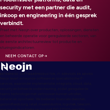
security met een partner die audit,
inkoop en engineering in één gesprek
verbindt.
Praat met Neojn over producten, oplossingen, diensten
en beheerde operatie voor gereguleerde sectoren, van
de eerste architectuurreview tot productie en
sturingsindicatoren.
NEEM CONTACT OP
ENTERPRISE-SOFTWAREPRODUCTEN, IT-SERVICES EN ADVIES
Neojn levert enterprise-software en specialistische IT-
services, waaronder implementatie, integratie, cloud, data,
security en beheerde ondersteuning, zodat gereguleerde
teams technologie met vertrouwen kunnen uitrollen,
beheren en opschalen. We bedienen financiële diensten,
gezondheidszorg, retail, maakindustrie, logistiek, telecom,
energie en de publieke sector met ISO 27001-gerichte