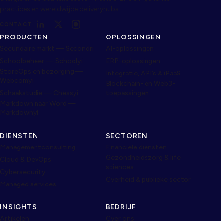
practices en wereldwijde deliveryhubs.
CONTACT
PRODUCTEN
OPLOSSINGEN
Secundaire markt — Secondri
AI-oplossingen
Schoolbeheer — Schoolyi
ERP-oplossingen
StoreOps en bezorging —
Integratie, API’s & iPaaS
Webcomyi
Blockchain- en Web3-
Schaakstudie — Chessyi
toepassingen
Markdown naar Word —
Markdownyi
DIENSTEN
SECTOREN
Managementconsulting
Financiële diensten
Gezondheidszorg & life
Cloud & DevOps
sciences
Cybersecurity
Overheid & publieke sector
Managed services
INSIGHTS
BEDRIJF
Artikelen
Over ons