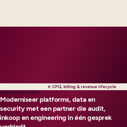
Industry principals with platform and integration
engineers, scaled to your regions and regulatory
tier.
CPQ, billing & revenue lifecycle
VOLGENDE STAPPEN
Moderniseer platforms, data en
security met een partner die audit,
inkoop en engineering in één gesprek
verbindt.