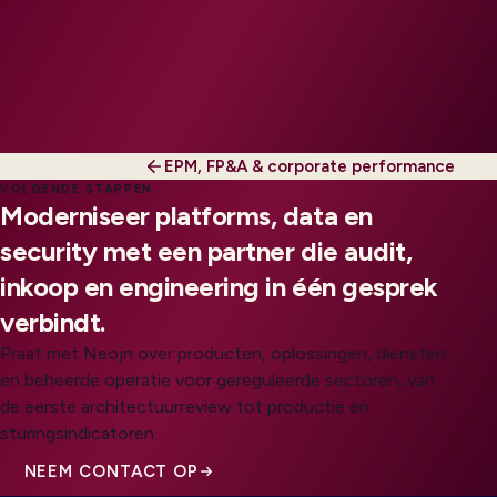
EPM, FP&A & corporate performance
VOLGENDE STAPPEN
Moderniseer platforms, data en
security met een partner die audit,
inkoop en engineering in één gesprek
verbindt.
Praat met Neojn over producten, oplossingen, diensten
en beheerde operatie voor gereguleerde sectoren, van
de eerste architectuurreview tot productie en
sturingsindicatoren.
NEEM CONTACT OP