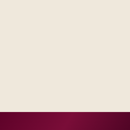
Steering sees the same RAID log and control impact
analysis across business and IT.
Test evidence and release criteria are agreed before
public production dates.
Operations inherits documentation that matches real
incident and change practice.
Delivery footprint
Industry principals with platform and integration
engineers, scaled to your regions and regulatory
tier.