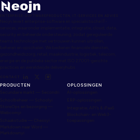
ENTERPRISE-SOFTWAREPRODUCTEN, IT-SERVICES EN ADVIES
Neojn levert enterprise-software en specialistische IT-
services, waaronder implementatie, integratie, cloud, data,
security en beheerde ondersteuning, zodat gereguleerde
teams technologie met vertrouwen kunnen uitrollen,
beheren en opschalen. We bedienen financiële diensten,
gezondheidszorg, retail, maakindustrie, logistiek, telecom,
energie en de publieke sector met ISO 27001-gerichte
practices en wereldwijde deliveryhubs.
CONTACT
PRODUCTEN
OPLOSSINGEN
Secundaire markt — Secondri
AI-oplossingen
Schoolbeheer — Schoolyi
ERP-oplossingen
StoreOps en bezorging —
Integratie, API’s & iPaaS
Webcomyi
Blockchain- en Web3-
Schaakstudie — Chessyi
toepassingen
Markdown naar Word —
Markdownyi