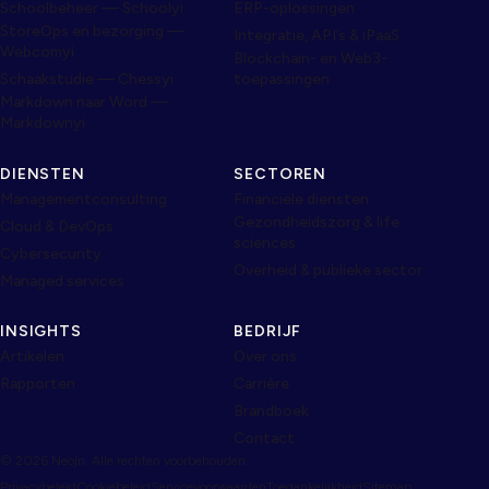
Schoolbeheer — Schoolyi
ERP-oplossingen
StoreOps en bezorging —
Integratie, API’s & iPaaS
Webcomyi
Blockchain- en Web3-
Schaakstudie — Chessyi
toepassingen
Markdown naar Word —
Markdownyi
DIENSTEN
SECTOREN
Managementconsulting
Financiële diensten
Gezondheidszorg & life
Cloud & DevOps
sciences
Cybersecurity
Overheid & publieke sector
Managed services
INSIGHTS
BEDRIJF
Artikelen
Over ons
Rapporten
Carrière
Brandboek
Contact
© 2026 Neojn. Alle rechten voorbehouden.
Privacybeleid
Cookiebeleid
Servicevoorwaarden
Toegankelijkheid
Sitemap