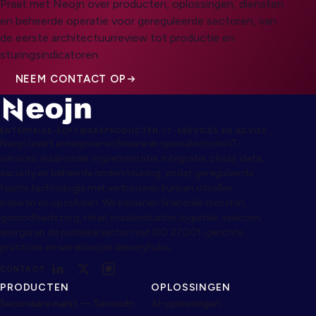
Praat met Neojn over producten, oplossingen, diensten
en beheerde operatie voor gereguleerde sectoren, van
de eerste architectuurreview tot productie en
sturingsindicatoren.
NEEM CONTACT OP
ENTERPRISE-SOFTWAREPRODUCTEN, IT-SERVICES EN ADVIES
Neojn levert enterprise-software en specialistische IT-
services, waaronder implementatie, integratie, cloud, data,
security en beheerde ondersteuning, zodat gereguleerde
teams technologie met vertrouwen kunnen uitrollen,
beheren en opschalen. We bedienen financiële diensten,
gezondheidszorg, retail, maakindustrie, logistiek, telecom,
energie en de publieke sector met ISO 27001-gerichte
practices en wereldwijde deliveryhubs.
CONTACT
PRODUCTEN
OPLOSSINGEN
Secundaire markt — Secondri
AI-oplossingen