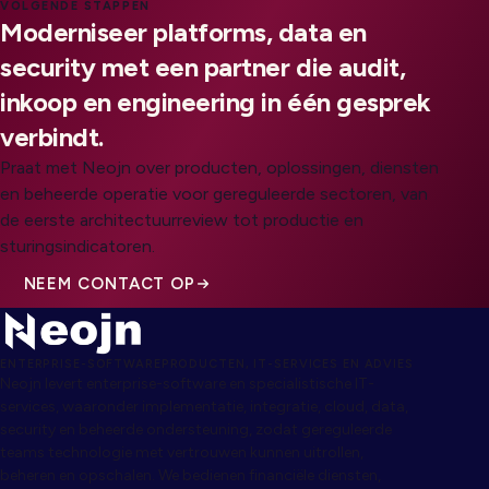
VOLGENDE STAPPEN
Moderniseer platforms, data en
security met een partner die audit,
inkoop en engineering in één gesprek
verbindt.
Praat met Neojn over producten, oplossingen, diensten
en beheerde operatie voor gereguleerde sectoren, van
de eerste architectuurreview tot productie en
sturingsindicatoren.
NEEM CONTACT OP
ENTERPRISE-SOFTWAREPRODUCTEN, IT-SERVICES EN ADVIES
Neojn levert enterprise-software en specialistische IT-
services, waaronder implementatie, integratie, cloud, data,
security en beheerde ondersteuning, zodat gereguleerde
teams technologie met vertrouwen kunnen uitrollen,
beheren en opschalen. We bedienen financiële diensten,