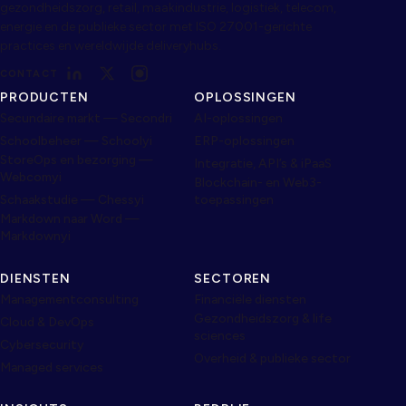
gezondheidszorg, retail, maakindustrie, logistiek, telecom,
energie en de publieke sector met ISO 27001-gerichte
practices en wereldwijde deliveryhubs.
CONTACT
PRODUCTEN
OPLOSSINGEN
Secundaire markt — Secondri
AI-oplossingen
Schoolbeheer — Schoolyi
ERP-oplossingen
StoreOps en bezorging —
Integratie, API’s & iPaaS
Webcomyi
Blockchain- en Web3-
Schaakstudie — Chessyi
toepassingen
Markdown naar Word —
Markdownyi
DIENSTEN
SECTOREN
Managementconsulting
Financiële diensten
Gezondheidszorg & life
Cloud & DevOps
sciences
Cybersecurity
Overheid & publieke sector
Managed services