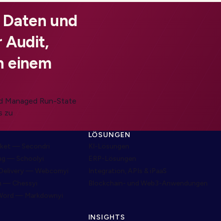
, Daten und
 Audit,
n einem
und Managed Run-State
s zu
LÖSUNGEN
ket — Secondri
KI-Lösungen
ng — Schoolyi
ERP-Lösungen
Delivery — Webcomyi
Integration, APIs & iPaaS
m — Chessyi
Blockchain- und Web3-Anwendungen
Word — Markdownyi
INSIGHTS