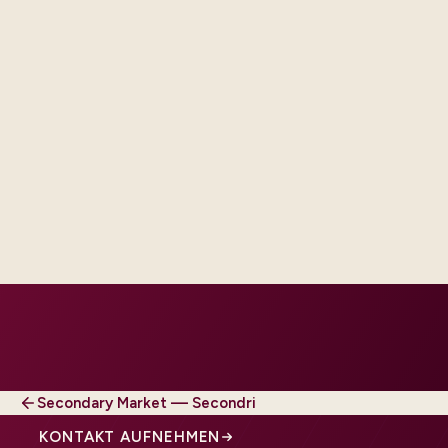
ntegration engineers, and test
our regions and compliance tier.
Secondary Market — Secondri
KONTAKT AUFNEHMEN