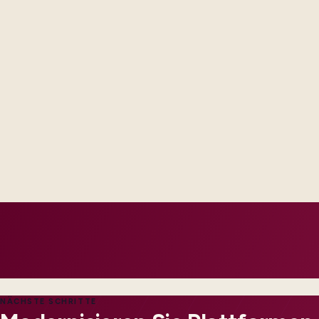
Procurement and security reviewers see named controls and t
roadmap promises.
Business sponsors recognize workflows because we co-designe
IT gets integration contracts and monitoring hooks that matc
incidents.
NÄCHSTE SCHRITTE