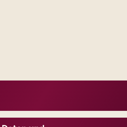
Delivery footprint
Product specialists, i
automation scaled to y
est artifacts, not vague
d them with frontline users.
h how you already run