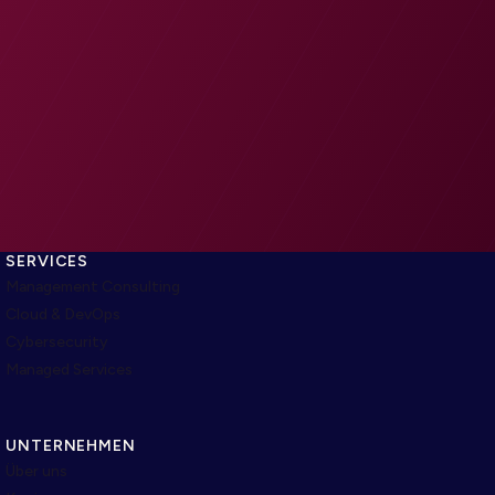
SERVICES
Management Consulting
Cloud & DevOps
Cybersecurity
Managed Services
UNTERNEHMEN
Über uns