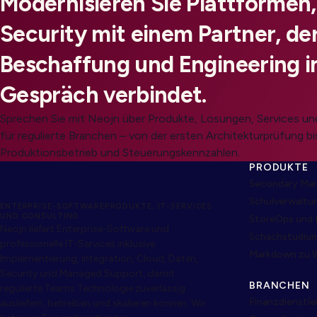
Modernisieren Sie Plattformen
Security mit einem Partner, der
Beschaffung und Engineering i
Gespräch verbindet.
Sprechen Sie mit Neojn über Produkte, Lösungen, Services 
für regulierte Branchen – von der ersten Architekturprüfung bi
Produktionsbetrieb und Steuerungskennzahlen.
PRODUKTE
Secondary Mar
Schulverwaltu
ENTERPRISE-SOFTWAREPRODUKTE, IT-SERVICES
UND CONSULTING
StoreOps und 
Neojn liefert Enterprise-Software und
Schachstudiu
professionelle IT-Services inklusive
Markdown zu 
Implementierung, Integration, Cloud, Daten,
Security und Managed Support, damit
BRANCHEN
regulierte Teams Technologie zuverlässig
Finanzdienstl
ausliefern, betreiben und skalieren können. Wir