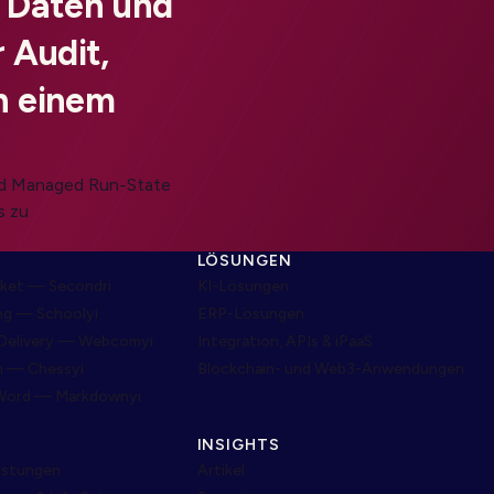
, Daten und
 Audit,
n einem
und Managed Run-State
s zu
LÖSUNGEN
ket — Secondri
KI-Lösungen
ng — Schoolyi
ERP-Lösungen
Delivery — Webcomyi
Integration, APIs & iPaaS
m — Chessyi
Blockchain- und Web3-Anwendungen
Word — Markdownyi
INSIGHTS
eistungen
Artikel