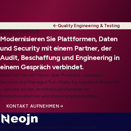
Quality Engineering & Testing
NÄCHSTE SCHRITTE
Modernisieren Sie Plattformen, Daten
und Security mit einem Partner, der
Audit, Beschaffung und Engineering in
einem Gespräch verbindet.
Sprechen Sie mit Neojn über Produkte, Lösungen,
Services und Managed Run-State für regulierte Branchen
– von der ersten Architekturprüfung bis zu
Produktionsbetrieb und Steuerungskennzahlen.
KONTAKT AUFNEHMEN
ENTERPRISE-SOFTWAREPRODUKTE, IT-SERVICES UND