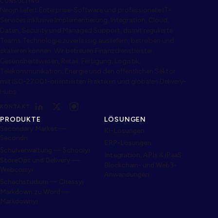
CONSULTING
Neojn liefert Enterprise-Software und professionelle IT-
Services inklusive Implementierung, Integration, Cloud,
Daten, Security und Managed Support, damit regulierte
Teams Technologie zuverlässig ausliefern, betreiben und
skalieren können. Wir betreuen Finanzdienstleister,
Gesundheitswesen, Retail, Fertigung, Logistik,
Telekommunikation, Energie und den öffentlichen Sektor
mit ISO-27001-orientierten Praktiken und globalen Delivery-
Hubs.
KONTAKT
PRODUKTE
LÖSUNGEN
Secondary Market —
KI-Lösungen
Secondri
ERP-Lösungen
Schulverwaltung — Schoolyi
Integration, APIs & iPaaS
StoreOps und Delivery —
Blockchain- und Web3-
Webcomyi
Anwendungen
Schachstudium — Chessyi
Markdown zu Word —
Markdownyi