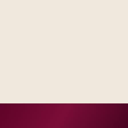
Steering forums see decisions, assumptions, and trade-
offs in one place, not scattered across email threads.
Operations receives runbooks and contacts that match
your real escalation model, not a generic handbook.
Success measures tie to production, adoption, or risk
reduction, not vanity milestones.
Delivery footprint
Blended consulting and engineering capacity sized
to your regions, with optional follow-on managed
run where you want shared SLAs.