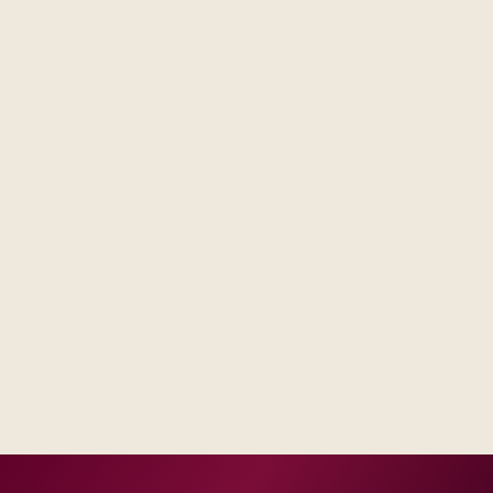
Steering forums see decisions, assumptions, and trade-
offs in one place, not scattered across email threads.
Operations receives runbooks and contacts that match
your real escalation model, not a generic handbook.
Success measures tie to production, adoption, or risk
reduction, not vanity milestones.
Delivery footprint
Blended consulting and engineering capacity sized
to your regions, with optional follow-on managed
run where you want shared SLAs.