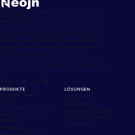
ENTERPRISE-SOFTWAREPRODUKTE, IT-SERVICES UND
CONSULTING
Neojn liefert Enterprise-Software und professionelle IT-
Services inklusive Implementierung, Integration, Cloud,
Daten, Security und Managed Support, damit regulierte
Teams Technologie zuverlässig ausliefern, betreiben und
skalieren können. Wir betreuen Finanzdienstleister,
Gesundheitswesen, Retail, Fertigung, Logistik,
Telekommunikation, Energie und den öffentlichen Sektor
mit ISO-27001-orientierten Praktiken und globalen Delivery-
Hubs.
KONTAKT
PRODUKTE
LÖSUNGEN
Secondary Market —
KI-Lösungen
Secondri
ERP-Lösungen
Schulverwaltung — Schoolyi
Integration, APIs & iPaaS
StoreOps und Delivery —
Blockchain- und Web3-
Webcomyi
Anwendungen
Schachstudium — Chessyi
Markdown zu Word —