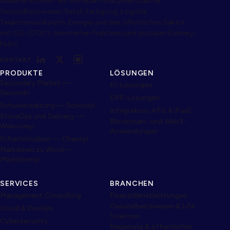
skalieren können. Wir betreuen Finanzdienstleister,
Gesundheitswesen, Retail, Fertigung, Logistik,
Telekommunikation, Energie und den öffentlichen Sektor
mit ISO-27001-orientierten Praktiken und globalen Delivery-
Hubs.
KONTAKT
PRODUKTE
LÖSUNGEN
Secondary Market —
KI-Lösungen
Secondri
ERP-Lösungen
Schulverwaltung — Schoolyi
Integration, APIs & iPaaS
StoreOps und Delivery —
Blockchain- und Web3-
Webcomyi
Anwendungen
Schachstudium — Chessyi
Markdown zu Word —
Markdownyi
SERVICES
BRANCHEN
Management Consulting
Finanzdienstleistungen
Gesundheitswesen & Life
Cloud & DevOps
Sciences
Cybersecurity
Regierung & öffentlicher