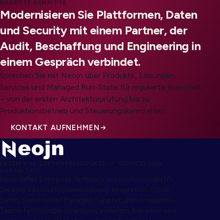
NÄCHSTE SCHRITTE
Modernisieren Sie Plattformen, Daten
und Security mit einem Partner, der
Audit, Beschaffung und Engineering in
einem Gespräch verbindet.
Sprechen Sie mit Neojn über Produkte, Lösungen,
Services und Managed Run-State für regulierte Branchen
– von der ersten Architekturprüfung bis zu
Produktionsbetrieb und Steuerungskennzahlen.
KONTAKT AUFNEHMEN
ENTERPRISE-SOFTWAREPRODUKTE, IT-SERVICES UND
CONSULTING
Neojn liefert Enterprise-Software und professionelle IT-
Services inklusive Implementierung, Integration, Cloud,
Daten, Security und Managed Support, damit regulierte
Teams Technologie zuverlässig ausliefern, betreiben und