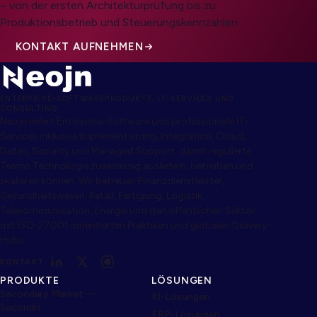
– von der ersten Architekturprüfung bis zu
Produktionsbetrieb und Steuerungskennzahlen.
KONTAKT AUFNEHMEN
ENTERPRISE-SOFTWAREPRODUKTE, IT-SERVICES UND
CONSULTING
Neojn liefert Enterprise-Software und professionelle IT-
Services inklusive Implementierung, Integration, Cloud,
Daten, Security und Managed Support, damit regulierte
Teams Technologie zuverlässig ausliefern, betreiben und
skalieren können. Wir betreuen Finanzdienstleister,
Gesundheitswesen, Retail, Fertigung, Logistik,
Telekommunikation, Energie und den öffentlichen Sektor
mit ISO-27001-orientierten Praktiken und globalen Delivery-
Hubs.
KONTAKT
PRODUKTE
LÖSUNGEN
Secondary Market —
KI-Lösungen
Secondri
ERP-Lösungen