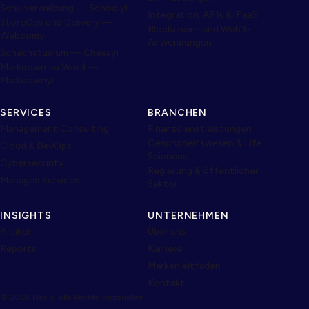
Schulverwaltung — Schoolyi
Integration, APIs & iPaaS
StoreOps und Delivery —
Blockchain- und Web3-
Webcomyi
Anwendungen
Schachstudium — Chessyi
Markdown zu Word —
Markdownyi
SERVICES
BRANCHEN
Management Consulting
Finanzdienstleistungen
Gesundheitswesen & Life
Cloud & DevOps
Sciences
Cybersecurity
Regierung & öffentlicher
Managed Services
Sektor
INSIGHTS
UNTERNEHMEN
Artikel
Über uns
Reports
Karriere
Markenleitfaden
Kontakt
© 2026 Neojn. Alle Rechte vorbehalten.