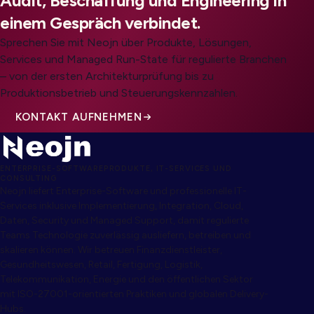
Audit, Beschaffung und Engineering in
einem Gespräch verbindet.
Sprechen Sie mit Neojn über Produkte, Lösungen,
Services und Managed Run-State für regulierte Branchen
– von der ersten Architekturprüfung bis zu
Produktionsbetrieb und Steuerungskennzahlen.
KONTAKT AUFNEHMEN
ENTERPRISE-SOFTWAREPRODUKTE, IT-SERVICES UND
CONSULTING
Neojn liefert Enterprise-Software und professionelle IT-
Services inklusive Implementierung, Integration, Cloud,
Daten, Security und Managed Support, damit regulierte
Teams Technologie zuverlässig ausliefern, betreiben und
skalieren können. Wir betreuen Finanzdienstleister,
Gesundheitswesen, Retail, Fertigung, Logistik,
Telekommunikation, Energie und den öffentlichen Sektor
mit ISO-27001-orientierten Praktiken und globalen Delivery-
Hubs.