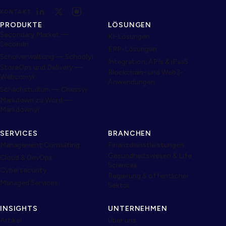
KONTAKT
PRODUKTE
LÖSUNGEN
Secondary Market —
KI-Lösungen
Secondri
ERP-Lösungen
Schulverwaltung — Schoolyi
Integration, APIs & iPaaS
StoreOps und Delivery —
Blockchain- und Web3-
Webcomyi
Anwendungen
Schachstudium — Chessyi
Markdown zu Word —
Markdownyi
SERVICES
BRANCHEN
Management Consulting
Finanzdienstleistungen
Gesundheitswesen & Life
Cloud & DevOps
Sciences
Cybersecurity
Regierung & öffentlicher
Managed Services
Sektor
INSIGHTS
UNTERNEHMEN
Artikel
Über uns