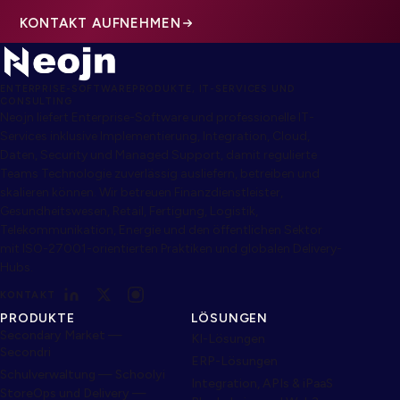
KONTAKT AUFNEHMEN
ENTERPRISE-SOFTWAREPRODUKTE, IT-SERVICES UND
CONSULTING
Neojn liefert Enterprise-Software und professionelle IT-
Services inklusive Implementierung, Integration, Cloud,
Daten, Security und Managed Support, damit regulierte
Teams Technologie zuverlässig ausliefern, betreiben und
skalieren können. Wir betreuen Finanzdienstleister,
Gesundheitswesen, Retail, Fertigung, Logistik,
Telekommunikation, Energie und den öffentlichen Sektor
mit ISO-27001-orientierten Praktiken und globalen Delivery-
Hubs.
KONTAKT
PRODUKTE
LÖSUNGEN
Secondary Market —
KI-Lösungen
Secondri
ERP-Lösungen
Schulverwaltung — Schoolyi
Integration, APIs & iPaaS
StoreOps und Delivery —