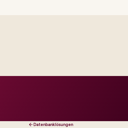
th platform and integration
ur regions and regulatory tier.
Datenbanklösungen