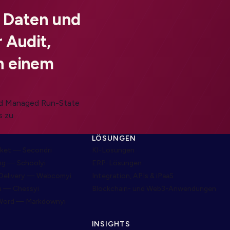
, Daten und
 Audit,
n einem
und Managed Run-State
s zu
LÖSUNGEN
ket — Secondri
KI-Lösungen
ng — Schoolyi
ERP-Lösungen
Delivery — Webcomyi
Integration, APIs & iPaaS
m — Chessyi
Blockchain- und Web3-Anwendungen
Word — Markdownyi
INSIGHTS