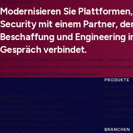
NÄCHSTE SCHRITTE
Modernisieren Sie Plattformen
Security mit einem Partner, der
Beschaffung und Engineering i
Gespräch verbindet.
Sprechen Sie mit Neojn über Produkte, Lösungen, Services 
für regulierte Branchen – von der ersten Architekturprüfung bi
Produktionsbetrieb und Steuerungskennzahlen.
PRODUKTE
Secondary Mar
Schulverwaltu
ENTERPRISE-SOFTWAREPRODUKTE, IT-SERVICES
UND CONSULTING
StoreOps und 
Neojn liefert Enterprise-Software und
Schachstudiu
professionelle IT-Services inklusive
Markdown zu 
Implementierung, Integration, Cloud, Daten,
Security und Managed Support, damit
BRANCHEN
regulierte Teams Technologie zuverlässig