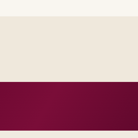
Delivery footprint
Industry principals wi
engineers, scaled to yo
cross business and IT.
roduction dates.
 and change practice.