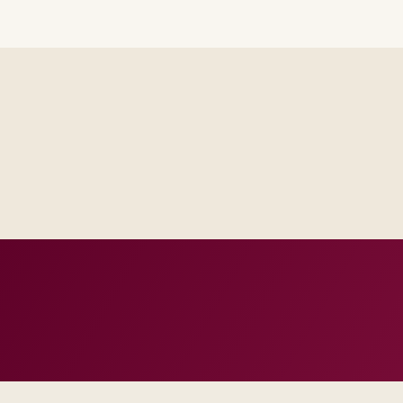
Steering sees the same RAID log and control impact analysis a
Test evidence and release criteria are agreed before public p
Operations inherits documentation that matches real incident