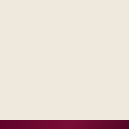
Steering sees the same RAID log and control impact
analysis across business and IT.
Test evidence and release criteria are agreed before
public production dates.
Operations inherits documentation that matches real
incident and change practice.
Delivery footprint
Industry principals with platform and integration
engineers, scaled to your regions and regulatory
tier.