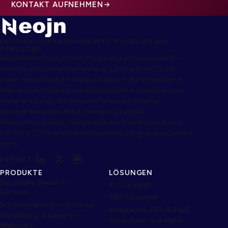
KONTAKT AUFNEHMEN
ENTERPRISE-SOFTWAREPRODUKTE, IT-SERVICES UND
CONSULTING
Neojn liefert Enterprise-Software und professionelle IT-
Services inklusive Implementierung, Integration, Cloud,
Daten, Security und Managed Support, damit regulierte
Teams Technologie zuverlässig ausliefern, betreiben und
skalieren können. Wir betreuen Finanzdienstleister,
Gesundheitswesen, Retail, Fertigung, Logistik,
Telekommunikation, Energie und den öffentlichen Sektor
mit ISO-27001-orientierten Praktiken und globalen Delivery-
Hubs.
KONTAKT
PRODUKTE
LÖSUNGEN
Secondary Market —
KI-Lösungen
Secondri
ERP-Lösungen
Schulverwaltung — Schoolyi
Integration, APIs & iPaaS
StoreOps und Delivery —
Blockchain- und Web3-
Webcomyi